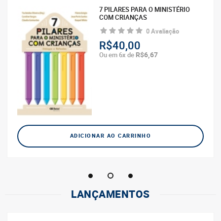
7 PILARES PARA O MINISTÉRIO
NOSSO PAI | A PATERNIDADE DE
COM CRIANÇAS
DEUS PARA AS CRIANÇAS
0 Avaliação
0 Avaliação
R$40,00
R$28,90
R$6,67
R$5,78
Ou em 6x de
Ou em 5x de
ADICIONAR AO CARRINHO
ADICIONAR AO CARRINHO
LANÇAMENTOS