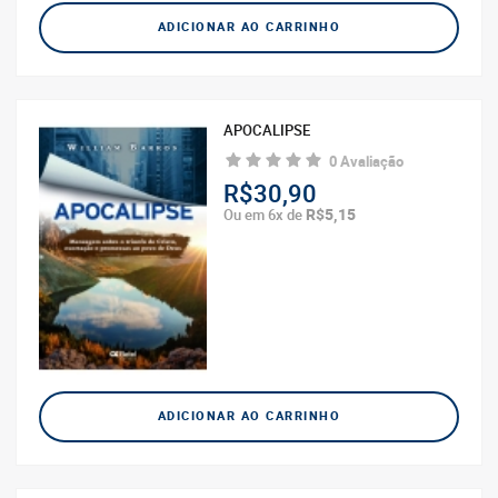
ADICIONAR AO CARRINHO
ADICIONAR AO CARRINHO
APOCALIPSE
DISCIPULADO INFANTIL TEOLOGIA
E PRATICA
0 Avaliação
0 Avaliação
R$30,90
R$39,90
R$5,15
Ou em 6x de
R$6,65
Ou em 6x de
ADICIONAR AO CARRINHO
ADICIONAR AO CARRINHO