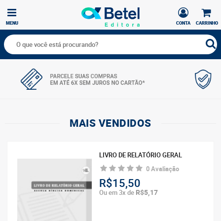
MENU
CONTA
CARRINHO
MAIS VENDIDOS
LIVRO DE RELATÓRIO GERAL
ROYAL KIDS - DEVOCIONAL
CRIANÇAS INTERCESSORAS
0 Avaliação
0 Avaliação
R$15,50
R$30,00
R$5,17
Ou em 3x de
R$5,00
Ou em 6x de