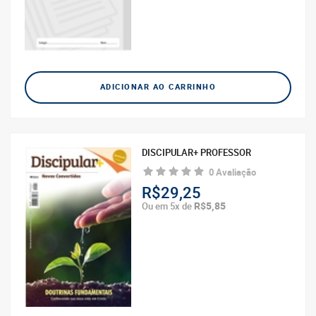
ADICIONAR AO CARRINHO
ADICIONAR AO CARRINHO
DISCIPULAR+ PROFESSOR
CRIANÇAS EU INVISTO E AMO O
QUE FAÇO!
0 Avaliação
0 Avaliação
R$29,25
R$28,00
R$5,85
Ou em 5x de
R$5,60
Ou em 5x de