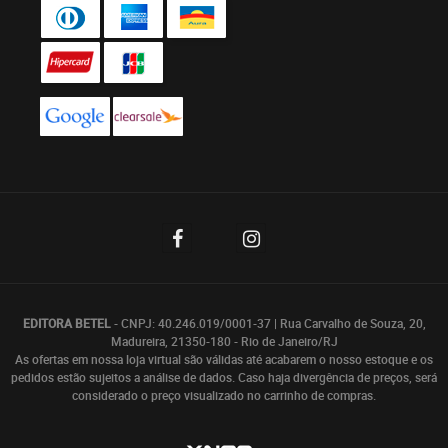
EDITORA BETEL
- CNPJ: 40.246.019/0001-37 | Rua Carvalho de Souza, 20,
Madureira, 21350-180 - Rio de Janeiro/RJ
As ofertas em nossa loja virtual são válidas até acabarem o nosso estoque e os
pedidos estão sujeitos a análise de dados. Caso haja divergência de preços, será
considerado o preço visualizado no carrinho de compras.