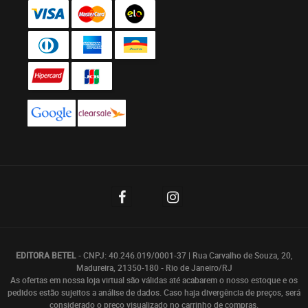
EDITORA BETEL
- CNPJ: 40.246.019/0001-37 | Rua Carvalho de Souza, 20,
Madureira, 21350-180 - Rio de Janeiro/RJ
As ofertas em nossa loja virtual são válidas até acabarem o nosso estoque e os
pedidos estão sujeitos a análise de dados. Caso haja divergência de preços, será
considerado o preço visualizado no carrinho de compras.