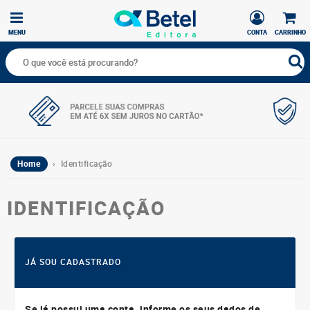
MENU
CONTA
CARRINHO
Home
› Identificação
IDENTIFICAÇÃO
JÁ SOU CADASTRADO
Se já possui uma conta, informe os seus dados de