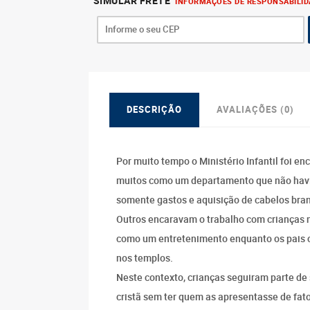
SIMULAR FRETE
INFORMAÇÕES DE RESPONSABILID
DESCRIÇÃO
AVALIAÇÕES (0)
Por muito tempo o Ministério Infantil foi en
muitos como um departamento que não havi
somente gastos e aquisição de cabelos bra
Outros encaravam o trabalho com crianças 
como um entretenimento enquanto os pais 
nos templos.
Neste contexto, crianças seguiram parte de 
cristã sem ter quem as apresentasse de fat