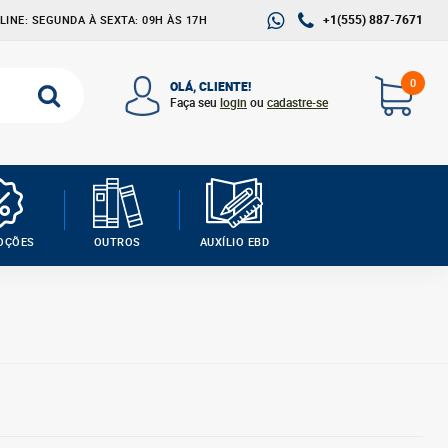
+1(555) 887-7671
INE: SEGUNDA À SEXTA: 09H ÀS 17H
0
OLÁ, CLIENTE!
Faça seu
login
ou
cadastre-se
OÇÕES
OUTROS
AUXÍLIO EBD