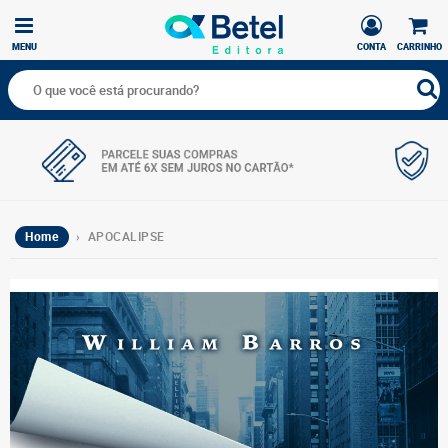
MENU
CONTA
CARRINHO
Home
› APOCALIPSE