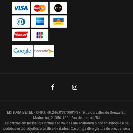
EDITORA BETEL
- CNPJ: 40.246.019/0001-37 | Rua Carvalho de Souza, 20,
Madureira, 21350-180 - Rio de Janeiro/RJ
As ofertas em nossa loja virtual são válidas até acabarem o nosso estoque e os
pedidos estão sujeitos a análise de dados. Caso haja divergência de preços, será