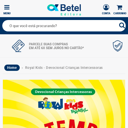
MENU
CONTA
CARRINHO
Home
› Royal Kids - Devocional Crianças Intercessoras