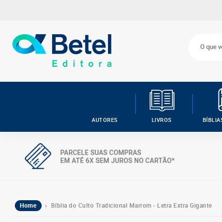
AUTORES
LIVROS
BÍBLIA
Home
› Bíblia do Culto Tradicional Marrom - Letra Extra Gigante