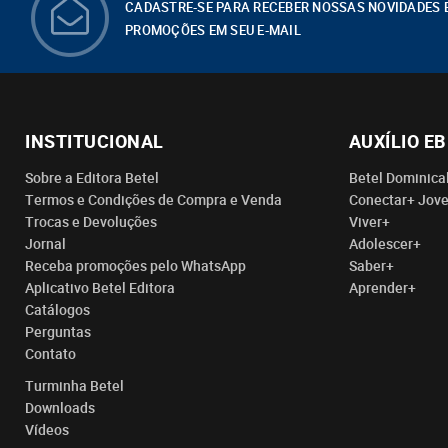
CADASTRE-SE PARA RECEBER NOSSAS NOVIDADES 
PROMOÇÕES EM SEU E-MAIL
INSTITUCIONAL
AUXÍLIO E
Sobre a Editora Betel
Betel Dominica
Termos e Condições de Compra e Venda
Conectar+ Jov
Trocas e Devoluções
Viver+
Jornal
Adolescer+
Receba promoções pelo WhatsApp
Saber+
Aplicativo Betel Editora
Aprender+
Catálogos
Perguntas
Contato
Turminha Betel
Downloads
Vídeos