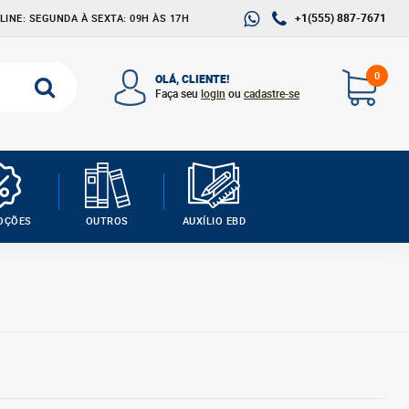
+1(555) 887-7671
INE: SEGUNDA À SEXTA: 09H ÀS 17H
0
OLÁ, CLIENTE!
Faça seu
login
ou
cadastre-se
OÇÕES
OUTROS
AUXÍLIO EBD