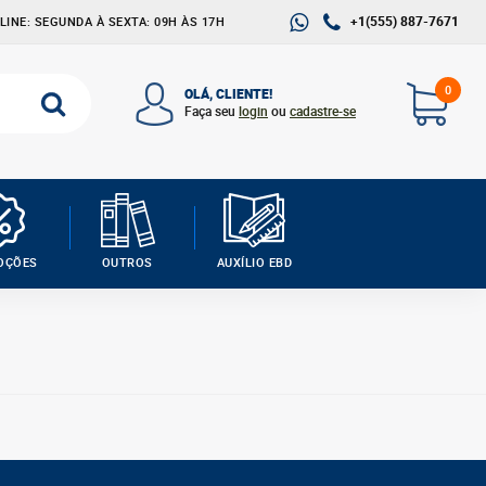
+1(555) 887-7671
INE: SEGUNDA À SEXTA: 09H ÀS 17H
0
OLÁ, CLIENTE!
Faça seu
login
ou
cadastre-se
OÇÕES
OUTROS
AUXÍLIO EBD