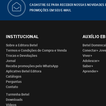
CADASTRE-SE PARA RECEBER NOSSAS NOVIDADES 
PROMOÇÕES EM SEU E-MAIL
INSTITUCIONAL
AUXÍLIO E
Sobre a Editora Betel
Betel Dominica
Termos e Condições de Compra e Venda
Conectar+ Jov
Trocas e Devoluções
Viver+
Jornal
Adolescer+
Receba promoções pelo WhatsApp
Saber+
Aplicativo Betel Editora
Aprender+
Catálogos
Perguntas
Contato
Turminha Betel
Downloads
Vídeos