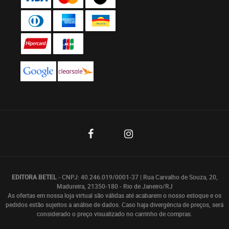
EDITORA BETEL
- CNPJ: 40.246.019/0001-37 | Rua Carvalho de Souza, 20,
Madureira, 21350-180 - Rio de Janeiro/RJ
As ofertas em nossa loja virtual são válidas até acabarem o nosso estoque e os
pedidos estão sujeitos a análise de dados. Caso haja divergência de preços, será
considerado o preço visualizado no carrinho de compras.