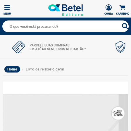
MENU
CONTA
CARRINHO
Home
› Livro de relatório geral