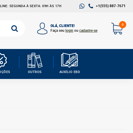
+1(555) 887-7671
INE: SEGUNDA À SEXTA: 09H ÀS 17H
0
OLÁ, CLIENTE!
Faça seu
login
ou
cadastre-se
OÇÕES
OUTROS
AUXÍLIO EBD