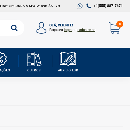
+1(555) 887-7671
INE: SEGUNDA À SEXTA: 09H ÀS 17H
0
OLÁ, CLIENTE!
Faça seu
login
ou
cadastre-se
OÇÕES
OUTROS
AUXÍLIO EBD