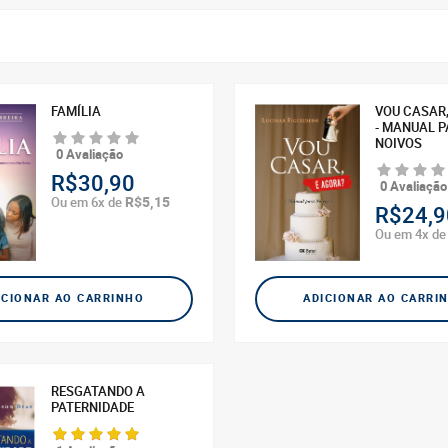
FAMÍLIA
VOU CASAR,
- MANUAL 
NOIVOS
0 Avaliação
R$30,90
0 Avaliação
R$5,15
Ou em 6x de
R$24,9
Ou em 4x d
ICIONAR AO CARRINHO
ADICIONAR AO CARRI
RESGATANDO A
PATERNIDADE