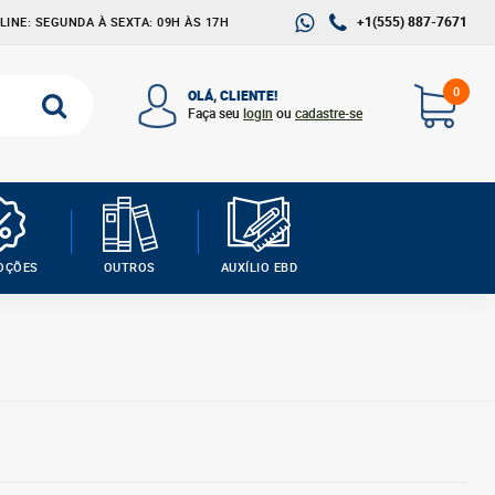
+1(555) 887-7671
INE: SEGUNDA À SEXTA: 09H ÀS 17H
0
OLÁ, CLIENTE!
Faça seu
login
ou
cadastre-se
OÇÕES
OUTROS
AUXÍLIO EBD