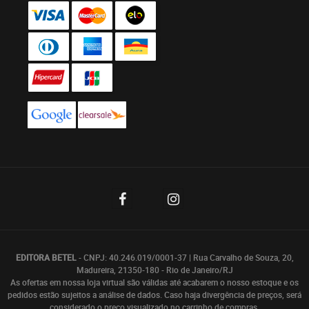
EDITORA BETEL
- CNPJ: 40.246.019/0001-37 | Rua Carvalho de Souza, 20,
Madureira, 21350-180 - Rio de Janeiro/RJ
As ofertas em nossa loja virtual são válidas até acabarem o nosso estoque e os
pedidos estão sujeitos a análise de dados. Caso haja divergência de preços, será
considerado o preço visualizado no carrinho de compras.