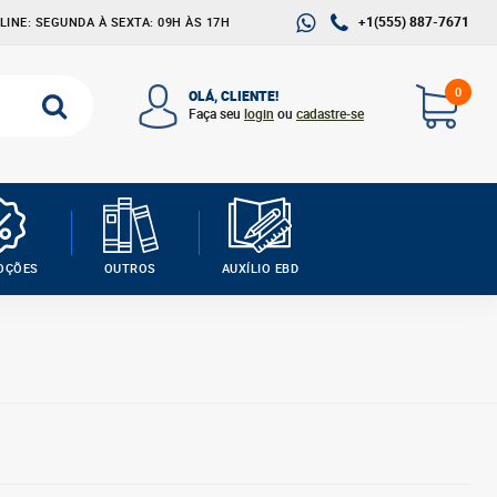
+1(555) 887-7671
INE: SEGUNDA À SEXTA: 09H ÀS 17H
0
OLÁ, CLIENTE!
Faça seu
login
ou
cadastre-se
OÇÕES
OUTROS
AUXÍLIO EBD