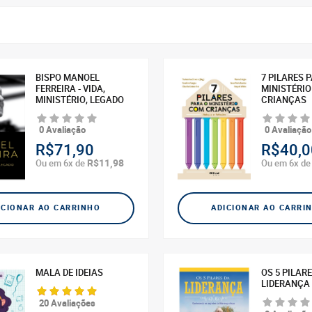
BISPO MANOEL
7 PILARES 
FERREIRA - VIDA,
MINISTÉRI
MINISTÉRIO, LEGADO
CRIANÇAS
0 Avaliação
0 Avaliação
R$71,90
R$40,0
R$11,98
Ou em 6x de
Ou em 6x d
ICIONAR AO CARRINHO
ADICIONAR AO CARRI
MALA DE IDEIAS
OS 5 PILAR
LIDERANÇA
20 Avaliações