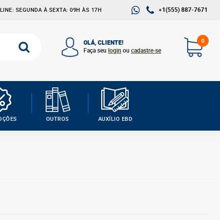
+1(555) 887-7671
INE: SEGUNDA À SEXTA: 09H ÀS 17H
0
OLÁ, CLIENTE!
Faça seu
login
ou
cadastre-se
OÇÕES
OUTROS
AUXÍLIO EBD