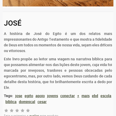
JOSÉ
A história de José do Egito é um dos relatos mais
impressionantes do Antigo Testamento e que mostra a fidelidade
de Deus em todos os momentos de nossa vida, sejam eles difíceis
ou vitoriosos.
Este livro propõe ao leitor uma viagem na narrativa bíblica para
que possamos alimentar-nos das lições deste jovem, cuja vida foi
marcada por invejosos, traidores e pessoas obcecadas pelo
egocentrismo, mas, por outro lado, vemos Deus cuidando de cada
detalhe desta história, que foi brilhantemente escrita a dedo por
Ele.
Tags:
jose
egito
apoio
jovens
conectar
+
mais
ebd
escola
bíblica
dominical
cesar
Seja o primeiro a
avaliar
este produto.