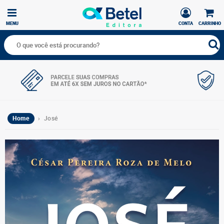
MENU
CONTA
CARRINHO
Home
› José