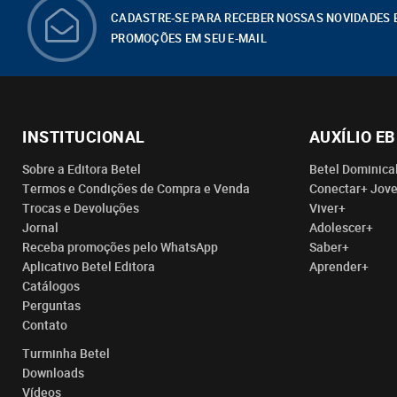
CADASTRE-SE PARA RECEBER NOSSAS NOVIDADES 
PROMOÇÕES EM SEU E-MAIL
INSTITUCIONAL
AUXÍLIO E
Sobre a Editora Betel
Betel Dominica
Termos e Condições de Compra e Venda
Conectar+ Jov
Trocas e Devoluções
Viver+
Jornal
Adolescer+
Receba promoções pelo WhatsApp
Saber+
Aplicativo Betel Editora
Aprender+
Catálogos
Perguntas
Contato
Turminha Betel
Downloads
Vídeos