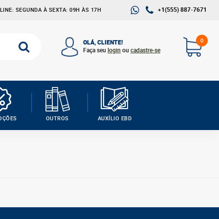
+1(555) 887-7671
INE: SEGUNDA À SEXTA: 09H ÀS 17H
0
OLÁ, CLIENTE!
Faça seu
login
ou
cadastre-se
OÇÕES
OUTROS
AUXÍLIO EBD