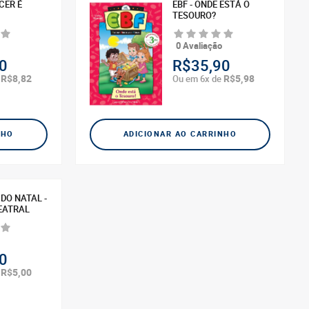
CER É
EBF - ONDE ESTÁ O
TESOURO?
0 Avaliação
0
R$35,90
R$8,82
R$5,98
e
Ou em 6x de
NHO
ADICIONAR AO CARRINHO
 DO NATAL -
EATRAL
0
R$5,00
e