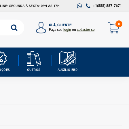
+1(555) 887-7671
INE: SEGUNDA À SEXTA: 09H ÀS 17H
0
OLÁ, CLIENTE!
Faça seu
login
ou
cadastre-se
OÇÕES
OUTROS
AUXÍLIO EBD