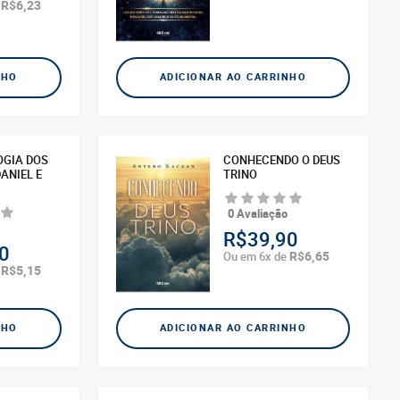
R$6,23
e
NHO
ADICIONAR AO CARRINHO
OGIA DOS
CONHECENDO O DEUS
ANIEL E
TRINO
0 Avaliação
R$39,90
0
R$6,65
Ou em 6x de
R$5,15
e
NHO
ADICIONAR AO CARRINHO