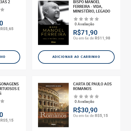
EIAS 2
BISPO MANOEL
FERREIRA - VIDA,
MINISTÉRIO, LEGADO
0
0 Avaliação
R$5,65
e
R$71,90
R$11,98
Ou em 6x de
NHO
ADICIONAR AO CARRINHO
RSONAGENS
CARTA DE PAULO AOS
IRTUOSOS E
ROMANOS
S
0 Avaliação
R$30,90
0
R$5,15
Ou em 6x de
R$5,15
e