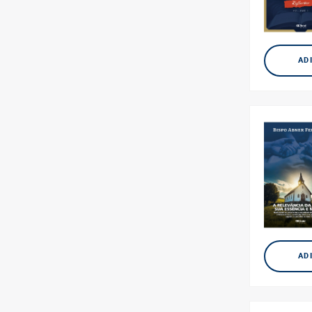
AD
AD