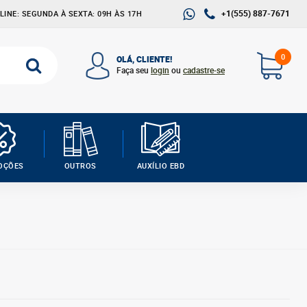
+1(555) 887-7671
INE: SEGUNDA À SEXTA: 09H ÀS 17H
0
OLÁ, CLIENTE!
Faça seu
login
ou
cadastre-se
OÇÕES
OUTROS
AUXÍLIO EBD