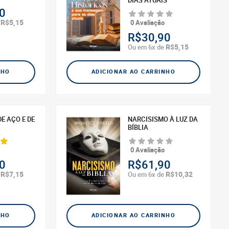
DIAS ATUAIS
0
R$5,15
e
0 Avaliação
R$30,90
R$5,15
Ou em 6x de
NHO
ADICIONAR AO CARRINHO
E AÇO E DE
NARCISISMO À LUZ DA
BÍBLIA
0 Avaliação
0
R$61,90
R$7,15
R$10,32
e
Ou em 6x de
NHO
ADICIONAR AO CARRINHO