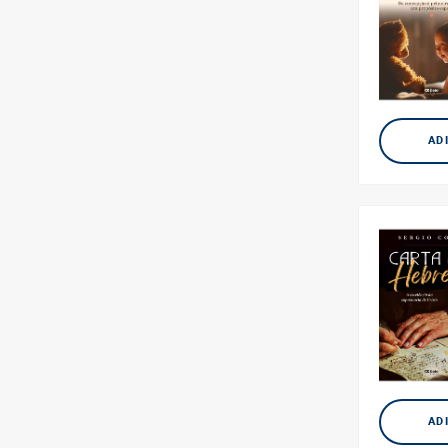
AD
AD