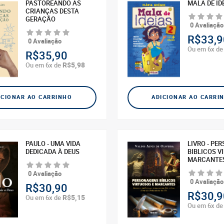
PASTOREANDO AS
MALA DE ID
CRIANÇAS DESTA
GERAÇÃO
0 Avaliação
R$33,9
0 Avaliação
Ou em 6x d
R$35,90
R$5,98
Ou em 6x de
ICIONAR AO CARRINHO
ADICIONAR AO CARRI
PAULO - UMA VIDA
LIVRO - PE
DEDICADA À DEUS
BIBLICOS V
MARCANTE
0 Avaliação
0 Avaliação
R$30,90
R$30,9
R$5,15
Ou em 6x de
Ou em 6x d