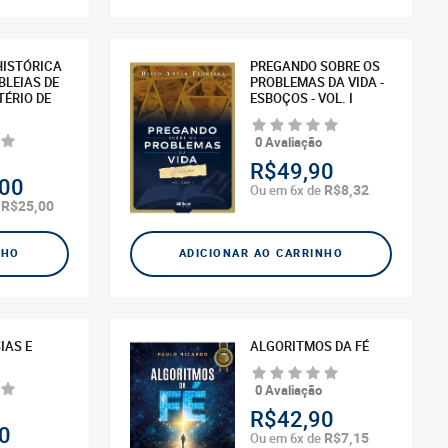
HISTÓRICA
PREGANDO SOBRE OS
LEIAS DE
PROBLEMAS DA VIDA -
TÉRIO DE
ESBOÇOS - VOL. I
0 Avaliação
R$49,90
00
R$8,32
Ou em 6x de
R$25,00
e
NHO
ADICIONAR AO CARRINHO
IAS E
ALGORITMOS DA FÉ
0 Avaliação
R$42,90
0
R$7,15
Ou em 6x de