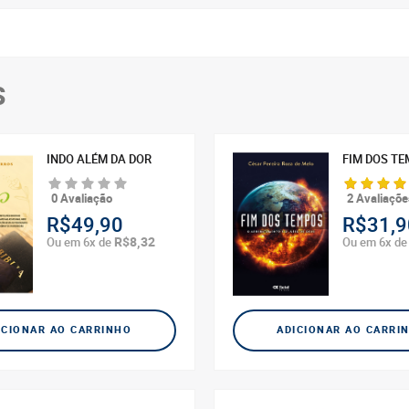
S
INDO ALÉM DA DOR
FIM DOS T
0 Avaliação
2 Avaliaçõe
R$49,90
R$31,9
R$8,32
Ou em 6x de
Ou em 6x d
ICIONAR AO CARRINHO
ADICIONAR AO CARRI