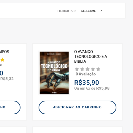
FILTRAR POR:
SELECIONE
EMPOS
O AVANÇO
TECNOLOGICO E A
BIBLIA
s
0
0 Avaliação
R$5,32
e
R$35,90
R$5,98
Ou em 6x de
NHO
ADICIONAR AO CARRINHO