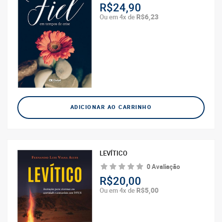
R$24,90
R$6,23
Ou em 4x de
ADICIONAR AO CARRINHO
LEVÍTICO
0 Avaliação
R$20,00
R$5,00
Ou em 4x de